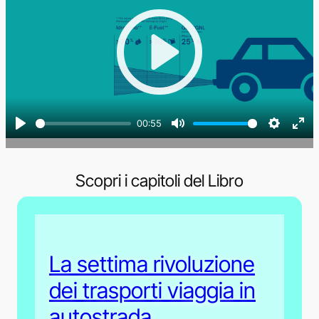
Play
00:55
Play
Mute
Settings
Ent
full
Scopri i capitoli del Libro
La settima rivoluzione
dei trasporti viaggia in
autostrada