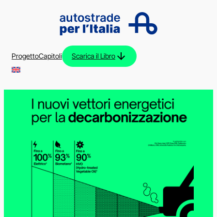
Vai
al
contenuto
Progetto
Capitoli
Scarica il Libro