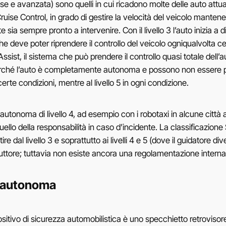
 base e avanzata) sono quelli in cui ricadono molte delle auto at
se Control, in grado di gestire la velocità del veicolo mantenen
sia sempre pronto a intervenire. Con il livello 3 l’auto inizia
e deve poter riprendere il controllo del veicolo ogniqualvolta ce
sist, il sistema che può prendere il controllo quasi totale dell’aut
i perché l’auto è completamente autonoma e possono non essere pre
erte condizioni, mentre al livello 5 in ogni condizione.
 autonoma di livello 4, ad esempio con i robotaxi in alcune ci
uello della responsabilità in caso d’incidente. La classificazione 
e dal livello 3 e soprattutto ai livelli 4 e 5 (dove il guidatore 
tore; tuttavia non esiste ancora una regolamentazione internaz
a autonoma
ositivo di sicurezza automobilistica è uno specchietto retrovisore