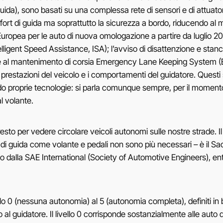
uida), sono basati su una complessa rete di sensori e di attuat
fort di guida ma soprattutto la sicurezza a bordo, riducendo al mi
Europea per le auto di nuova omologazione a partire da luglio 2022
lligent Speed ​​Assistance, ISA); l’avviso di disattenzione e sta
te al mantenimento di corsia Emergency Lane Keeping System (E
e prestazioni del veicolo e i comportamenti del guidatore. Questi 
 proprie tecnologie: si parla comunque sempre, per il momento, d
l volante.
presto per vedere circolare veicoli autonomi sulle nostre strade. 
 di guida come volante e pedali non sono più necessari – è il Sacr
ito dalla SAE International (Society of Automotive Engineers), e
vello 0 (nessuna autonomia) al 5 (autonomia completa), definiti in 
al guidatore. Il livello 0 corrisponde sostanzialmente alle aut