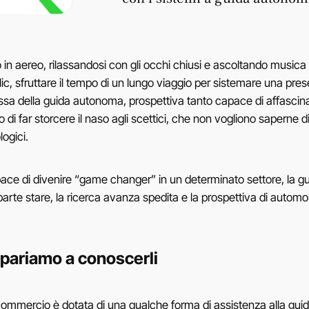
o in aereo, rilassandosi con gli occhi chiusi e ascoltando music
holic, sfruttare il tempo di un lungo viaggio per sistemare una pres
messa della guida autonoma, prospettiva tanto capace di affascinar
to di far storcere il naso agli scettici, che non vogliono saperne d
ogici.
 di divenire “game changer” in un determinato settore, la guid
e stare, la ricerca avanza spedita e la prospettiva di automobil
mpariamo a conoscerli
 in commercio è dotata di una qualche forma di assistenza alla g